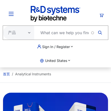
跳转到主要内容
购物
Sign In / Register
United States
首页
Analytical Instruments