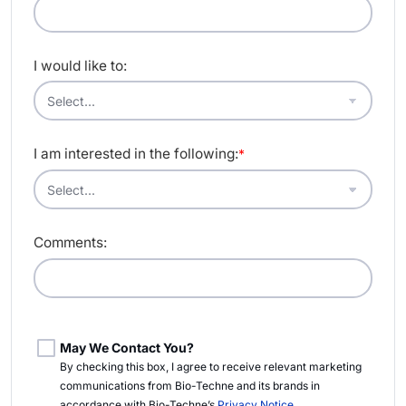
I would like to:
I am interested in the following:
*
Comments:
May We Contact You?
By checking this box, I agree to receive relevant marketing
communications from
Bio-Techne
and its brands in
accordance with
Bio-Techne’s
Privacy Notice
.