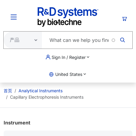
跳转到主要内容
购物
Sign In / Register
United States
首页
Analytical Instruments
Capillary Electrophoresis Instruments
Instrument