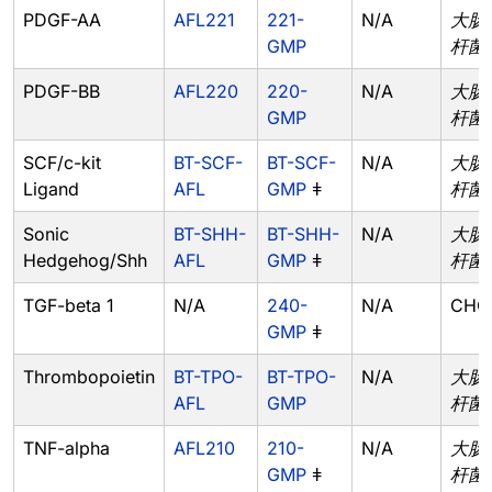
PDGF-AA
AFL221
221-
N/A
大肠
GMP
杆菌
PDGF-BB
AFL220
220-
N/A
大肠
GMP
杆菌
SCF/c-kit
BT-SCF-
BT-SCF-
N/A
大肠
Ligand
AFL
GMP
ǂ
杆菌
Sonic
BT-SHH-
BT-SHH-
N/A
大肠
Hedgehog/Shh
AFL
GMP
ǂ
杆菌
TGF-beta 1
N/A
240-
N/A
CHO
GMP
ǂ
Thrombopoietin
BT-TPO-
BT-TPO-
N/A
大肠
AFL
GMP
杆菌
TNF-alpha
AFL210
210-
N/A
大肠
GMP
ǂ
杆菌