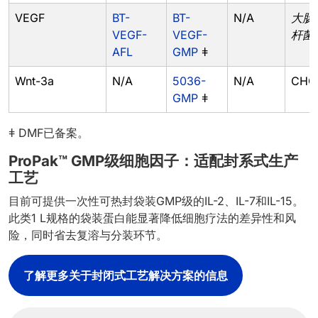
VEGF
BT-
BT-
N/A
大肠
VEGF-
VEGF-
杆菌
AFL
GMP
ǂ
Wnt-3a
N/A
5036-
N/A
CHO
GMP
ǂ
ǂ DMF已备案。
ProPak™ GMP级细胞因子：适配封系式生产
工艺
目前可提供一次性可热封袋装GMP级的IL-2、IL-7和IL-15。
此类1 L规格的袋装蛋白能显著降低细胞疗法的差异性和风
险，同时省去复溶与分装环节。
了解更多关于封闭式工艺解决方案的信息