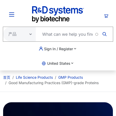
跳转到主要内容
购物
Sign In / Register
United States
首页
Life Science Products
GMP Products
Good Manufacturing Practices (GMP)-grade Proteins