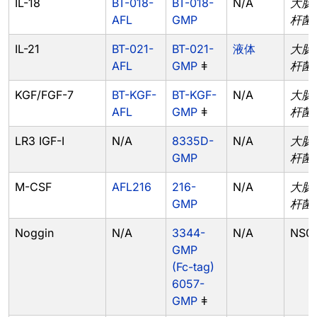
IL-18
BT-018-
BT-018-
N/A
大肠
AFL
GMP
杆菌
IL-21
BT-021-
BT-021-
液体
大肠
AFL
GMP
ǂ
杆菌
KGF/FGF-7
BT-KGF-
BT-KGF-
N/A
大肠
AFL
GMP
ǂ
杆菌
LR3 IGF-I
N/A
8335D-
N/A
大肠
GMP
杆菌
M-CSF
AFL216
216-
N/A
大肠
GMP
杆菌
Noggin
N/A
3344-
N/A
NS0
GMP
(Fc-tag)
6057-
GMP
ǂ