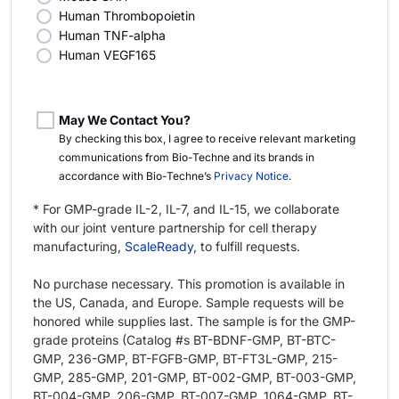
Human Thrombopoietin
Human TNF-alpha
Human VEGF165
May We Contact You?
By checking this box, I agree to receive relevant marketing
communications from
Bio-Techne
and its brands in
accordance with
Bio-Techne’s
Privacy Notice
.
* For GMP-grade IL-2, IL-7, and IL-15, we collaborate
with our joint venture partnership for cell therapy
manufacturing,
ScaleReady
, to fulfill requests.
No purchase necessary. This promotion is available in
the US, Canada, and Europe. Sample requests will be
honored while supplies last. The sample is for the GMP-
grade proteins (Catalog #s BT-BDNF-GMP, BT-BTC-
GMP, 236-GMP, BT-FGFB-GMP, BT-FT3L-GMP, 215-
GMP, 285-GMP, 201-GMP, BT-002-GMP, BT-003-GMP,
BT-004-GMP, 206-GMP, BT-007-GMP, 1064-GMP, BT-