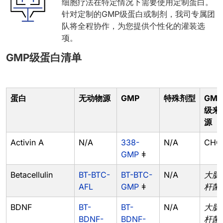
细胞疗法在特定情况下需要使用定制蛋白。
针对定制的GMP级蛋白或制剂，我司专属团
队将全程协作，为您提供个性化的灌装选
项。
GMP级蛋白清单
蛋白
无动物源
GMP
特殊剂型
GMP
级来
源
Activin A
N/A
338-
N/A
CHO
GMP
ǂ
Betacellulin
BT-BTC-
BT-BTC-
N/A
大肠
AFL
GMP
ǂ
杆菌
BDNF
BT-
BT-
N/A
大肠
BDNF-
BDNF-
杆菌