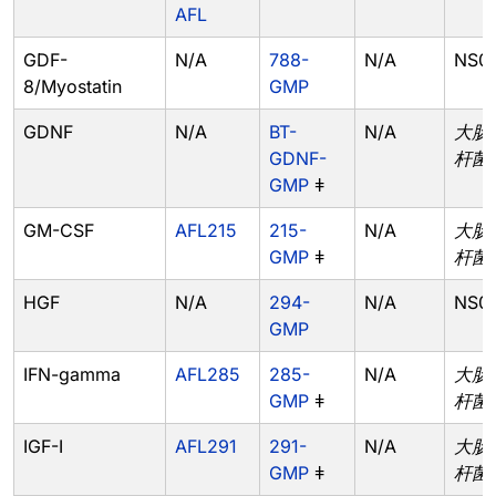
AFL
GDF-
N/A
788-
N/A
NS0
8/Myostatin
GMP
GDNF
N/A
BT-
N/A
大肠
GDNF-
杆菌
GMP
ǂ
GM-CSF
AFL215
215-
N/A
大肠
GMP
ǂ
杆菌
HGF
N/A
294-
N/A
NS0
GMP
IFN-gamma
AFL285
285-
N/A
大肠
GMP
ǂ
杆菌
IGF-I
AFL291
291-
N/A
大肠
GMP
ǂ
杆菌