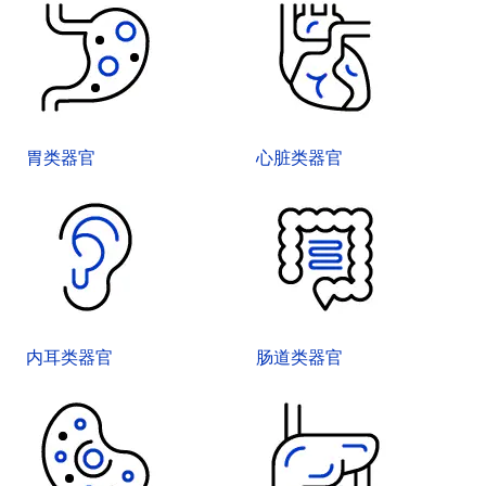
胃类器官
心脏类器官
内耳类器官
肠道类器官