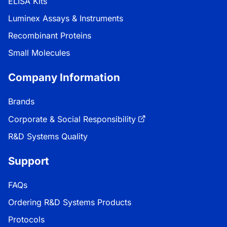
ELISA Kits
Luminex Assays & Instruments
Recombinant Proteins
Small Molecules
Company Information
Brands
Corporate & Social Responsibility
R&D Systems Quality
Support
FAQs
Ordering R&D Systems Products
Protocols