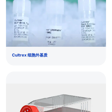
Cultrex 细胞外基质