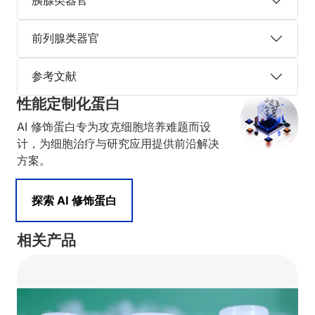
胰腺类器官
前列腺类器官
参考文献
性能定制化蛋白
AI 修饰蛋白专为攻克细胞培养难题而设
计，为细胞治疗与研究应用提供前沿解决
方案。
探索 AI 修饰蛋白
相关产品