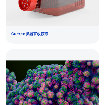
Cultrex 类器官收获液