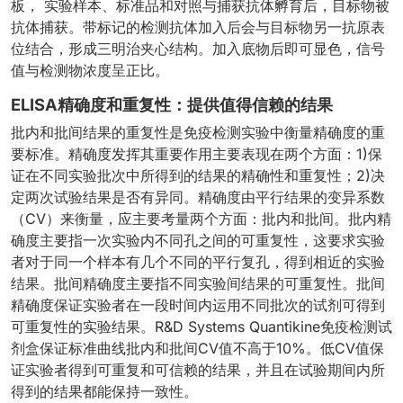
板， 实验样本、标准品和对照与捕获抗体孵育后，目标物被
抗体捕获。带标记的检测抗体加入后会与目标物另一抗原表
位结合，形成三明治夹心结构。加入底物后即可显色，信号
值与检测物浓度呈正比。
ELISA精确度和重复性：提供值得信赖的结果
批内和批间结果的重复性是免疫检测实验中衡量精确度的重
要标准。精确度发挥其重要作用主要表现在两个方面：1)保
证在不同实验批次中所得到的结果的精确性和重复性；2)决
定两次试验结果是否有异同。精确度由平行结果的变异系数
（CV）来衡量，应主要考量两个方面：批内和批间。批内精
确度主要指一次实验内不同孔之间的可重复性，这要求实验
者对于同一个样本有几个不同的平行复孔，得到相近的实验
结果。批间精确度主要指不同实验间结果的可重复性。批间
精确度保证实验者在一段时间内运用不同批次的试剂可得到
可重复性的实验结果。R&D Systems Quantikine免疫检测试
剂盒保证标准曲线批内和批间CV值不高于10%。低CV值保
证实验者得到可重复和可信赖的结果，并且在试验期间内所
得到的结果都能保持一致性。