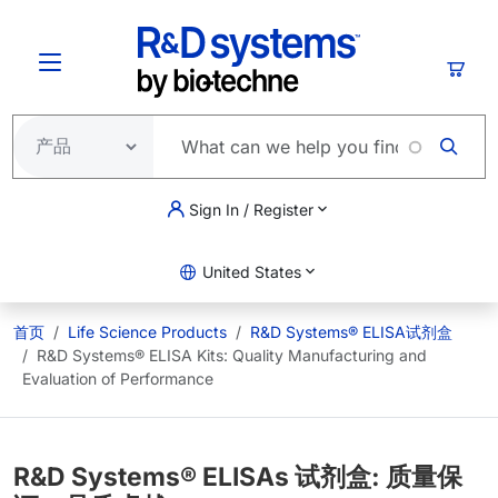
跳转到主要内容
购物
Sign In / Register
United States
首页
Life Science Products
R&D Systems® ELISA试剂盒
R&D Systems® ELISA Kits: Quality Manufacturing and
Evaluation of Performance
R&D Systems® ELISAs 试剂盒: 质量保