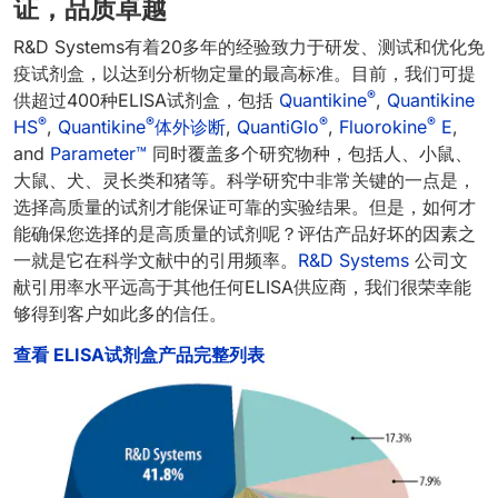
证，品质卓越
R&D Systems有着20多年的经验致力于研发、测试和优化免
疫试剂盒，以达到分析物定量的最高标准。目前，我们可提
®
供超过400种ELISA试剂盒，包括
Quantikine
,
Quantikine
®
®
®
®
HS
,
Quantikine
体外诊断
,
QuantiGlo
,
Fluorokine
E
,
and
Parameter™
同时覆盖多个研究物种，包括人、小鼠、
大鼠、犬、灵长类和猪等。科学研究中非常关键的一点是，
选择高质量的试剂才能保证可靠的实验结果。但是，如何才
能确保您选择的是高质量的试剂呢？评估产品好坏的因素之
一就是它在科学文献中的引用频率。
R&D Systems
公司文
献引用率水平远高于其他任何ELISA供应商，我们很荣幸能
够得到客户如此多的信任。
查看 ELISA试剂盒产品完整列表